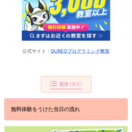
公式サイト：
QUREOプログラミング教室
目次
[
表示
]
無料体験をうけた当日の流れ